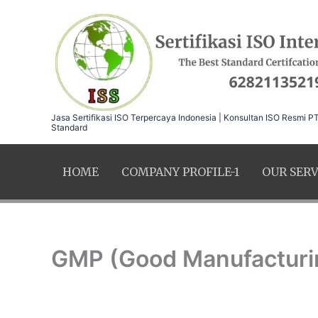
Skip
to
content
Jasa Sertifikasi ISO Terpercaya Indonesia | Konsultan ISO Resmi PT.
Standard
HOME
COMPANY PROFILE-1
OUR SERV
GMP (Good Manufacturin